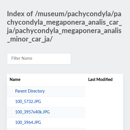
Index of /museum/pachycondyla/pa
chycondyla_megaponera_analis_car_
ja/pachycondyla_megaponera_analis
_minor_car_ja/
Name
Last Modified
Parent Directory
100_5732.JPG
100_3957x40k.JPG
100_3964.JPG