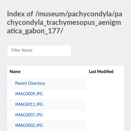
Index of /museum/pachycondyla/pa
chycondyla_trachymesopus_aenigm
atica_gabon_177/
Name
Last Modified
Parent Directory
IMAG0009.JPG
IMAG0011.JPG
IMAG0007.JPG
IMAG0002.JPG