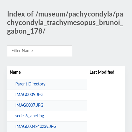
Index of /museum/pachycondyla/pa
chycondyla_trachymesopus_brunoi_
gabon_178/
Name
Last Modified
Parent Directory
IMAG0009.JPG
IMAG0007.JPG
series6_label.jpg
IMAG0004x40z3v.JPG